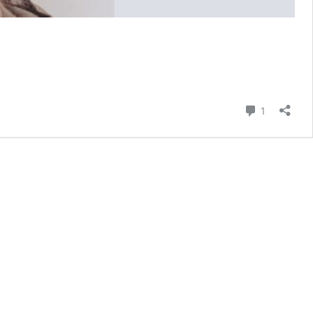
AR
Comentari
1