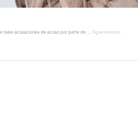
¡JIMIN
re tales acusaciones de acoso por parte de …
Sigue leyendo
DECIDE
ABADON
AOA!