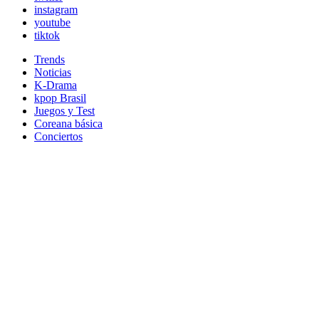
instagram
youtube
tiktok
Trends
Noticias
K-Drama
kpop Brasil
Juegos y Test
Coreana básica
Conciertos