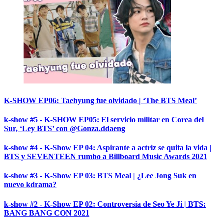
K-SHOW EP06: Taehyung fue olvidado | ‘The BTS Meal’
k-show #5 - K-SHOW EP05: El servicio militar en Corea del
Sur, ‘Ley BTS’ con @Gonza.ddaeng
k-show #4 - K-Show EP 04: Aspirante a actriz se quita la vida |
BTS y SEVENTEEN rumbo a Billboard Music Awards 2021
k-show #3 - K-Show EP 03: BTS Meal | ¿Lee Jong Suk en
nuevo kdrama?
k-show #2 - K-Show EP 02: Controversia de Seo Ye Ji | BTS:
BANG BANG CON 2021