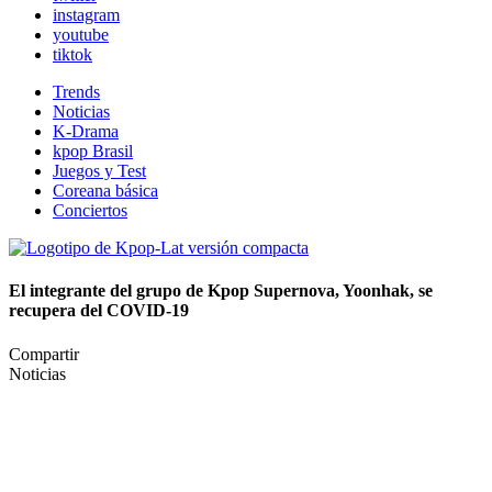
instagram
youtube
tiktok
Trends
Noticias
K-Drama
kpop Brasil
Juegos y Test
Coreana básica
Conciertos
El integrante del grupo de Kpop Supernova, Yoonhak, se
recupera del COVID-19
Compartir
Noticias