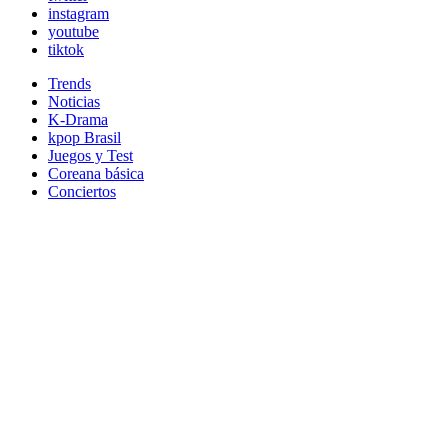
instagram
youtube
tiktok
Trends
Noticias
K-Drama
kpop Brasil
Juegos y Test
Coreana básica
Conciertos