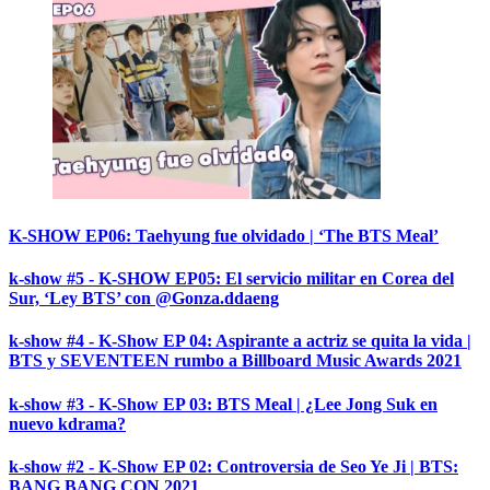
K-SHOW EP06: Taehyung fue olvidado | ‘The BTS Meal’
k-show #5 - K-SHOW EP05: El servicio militar en Corea del
Sur, ‘Ley BTS’ con @Gonza.ddaeng
k-show #4 - K-Show EP 04: Aspirante a actriz se quita la vida |
BTS y SEVENTEEN rumbo a Billboard Music Awards 2021
k-show #3 - K-Show EP 03: BTS Meal | ¿Lee Jong Suk en
nuevo kdrama?
k-show #2 - K-Show EP 02: Controversia de Seo Ye Ji | BTS:
BANG BANG CON 2021