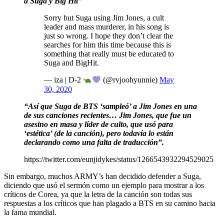
a Suga y Big Hit”
Sorry but Suga using Jim Jones, a cult
leader and mass murderer, in his song is
just so wrong. I hope they don’t clear the
searches for him this time because this is
something that really must be educated to
Suga and BigHit.
— iza | D-2
(@rvjoohyunnie)
May
30, 2020
“Así que Suga de BTS ‘sampleó’ a Jim Jones en una
de sus canciones recientes… Jim Jones, que fue un
asesino en masa y líder de culto, que usó para
‘estética’ (de la canción), pero todavía lo están
declarando como una falta de traducción”.
https://twitter.com/eunjidykes/status/1266543932294529025
Sin embargo, muchos ARMY’s han decidido defender a Suga,
diciendo que usó el sermón como un ejemplo para mostrar a los
críticos de Corea, ya que la letra de la canción son todas sus
respuestas a los críticos que han plagado a BTS en su camino hacia
la fama mundial.