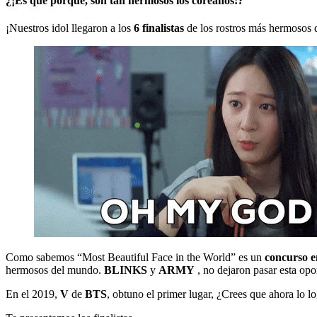
¿¡Es que porque, son tan hermosos los coreanos!?
¡Nuestros idol llegaron a los
6 finalistas
de los rostros más hermosos
Como sabemos “Most Beautiful Face in the World” es un
concurso e
hermosos del mundo.
BLINKS
y
ARMY
, no dejaron pasar esta op
En el 2019,
V
de
BTS
, obtuno el primer lugar, ¿Crees que ahora lo l