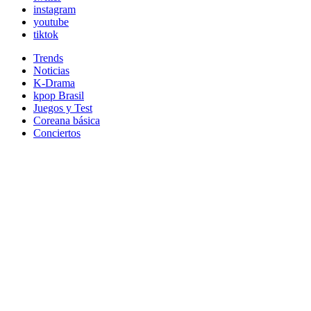
instagram
youtube
tiktok
Trends
Noticias
K-Drama
kpop Brasil
Juegos y Test
Coreana básica
Conciertos