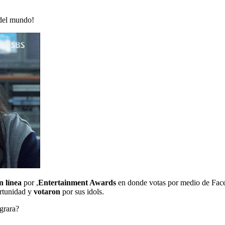
 del mundo!
n línea
por ,
Entertainment Awards
en donde votas por medio de Faceb
ortunidad y
votaron
por sus idols.
ograra?