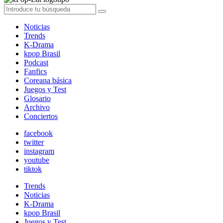
Noticias
Trends
K-Drama
kpop Brasil
Podcast
Fanfics
Coreana básica
Juegos y Test
Glosario
Archivo
Conciertos
facebook
twitter
instagram
youtube
tiktok
Trends
Noticias
K-Drama
kpop Brasil
Juegos y Test