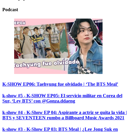
Podcast
K-SHOW EP06: Taehyung fue olvidado | ‘The BTS Meal’
k-show #5 - K-SHOW EP05: El servicio militar en Corea del
Sur, ‘Ley BTS’ con @Gonza.ddaeng
k-show #4 - K-Show EP 04: Aspirante a actriz se quita la vida |
BTS y SEVENTEEN rumbo a Billboard Music Awards 2021
k-show #3 - K-Show EP 03: BTS Meal | ¿Lee Jong Suk en