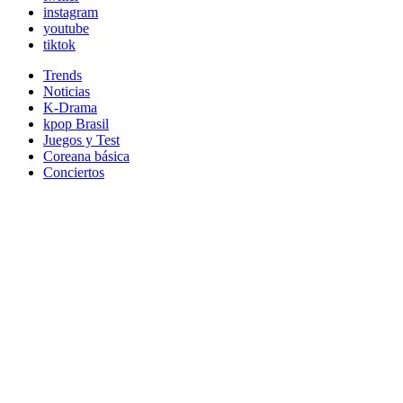
instagram
youtube
tiktok
Trends
Noticias
K-Drama
kpop Brasil
Juegos y Test
Coreana básica
Conciertos