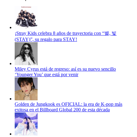
¡Stray Kids celebra 8 años de trayectoria con “별, 빛
(STAY)”, su regalo para STAY!
Miley Cyrus está de regreso: así es su nuevo sencillo
‘Younger You’ que está por venir
Golden de Jungkook es OFICIAL: la era de K-pop más
exitosa en el Billboard Global 200 de esta década