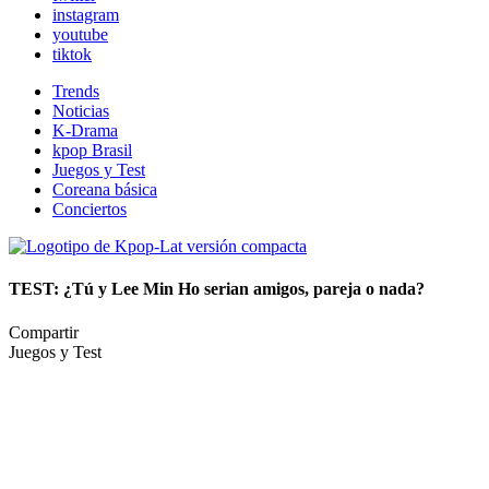
instagram
youtube
tiktok
Trends
Noticias
K-Drama
kpop Brasil
Juegos y Test
Coreana básica
Conciertos
TEST: ¿Tú y Lee Min Ho serian amigos, pareja o nada?
Compartir
Juegos y Test