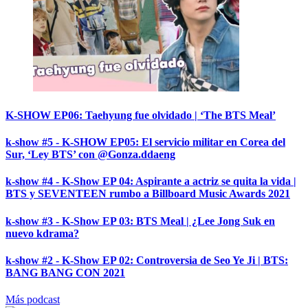
K-SHOW EP06: Taehyung fue olvidado | ‘The BTS Meal’
k-show #5 - K-SHOW EP05: El servicio militar en Corea del
Sur, ‘Ley BTS’ con @Gonza.ddaeng
k-show #4 - K-Show EP 04: Aspirante a actriz se quita la vida |
BTS y SEVENTEEN rumbo a Billboard Music Awards 2021
k-show #3 - K-Show EP 03: BTS Meal | ¿Lee Jong Suk en
nuevo kdrama?
k-show #2 - K-Show EP 02: Controversia de Seo Ye Ji | BTS:
BANG BANG CON 2021
Más podcast