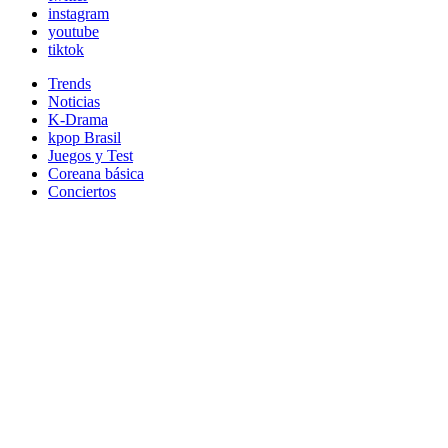
instagram
youtube
tiktok
Trends
Noticias
K-Drama
kpop Brasil
Juegos y Test
Coreana básica
Conciertos