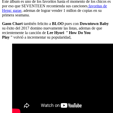
Este álbum es uno de los favoritos hasta el momento de los chicos es
por eso que SEVENTEEN recomienda sus canciones
favoritas de
Heng: garae
, ademas de lograr vender 1 millon de copias en su
primera seamana.
Gaon Chart
también felicito a
BLOO
pues con
Downtown Baby
su éxito del 2017 domino nuevamente las listas, ademas de que
recientemente la canción de
Lee Hyori
”
How Do You
Play
” volvió a incrementar su popularidad,