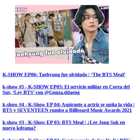
K-SHOW EP06: Taehyung fue olvidado | ‘The BTS Meal’
k-show #5 - K-SHOW EP05: El servicio militar en Corea del
Sur, ‘Ley BTS’ con @Gonza.ddaeng
k-show #4 - K-Show EP 04: Aspirante a actriz se quita la vida |
BTS y SEVENTEEN rumbo a Billboard Music Awards 2021
k-show #3 - K-Show EP 03: BTS Meal | ¿Lee Jong Suk en
nuevo kdrama?