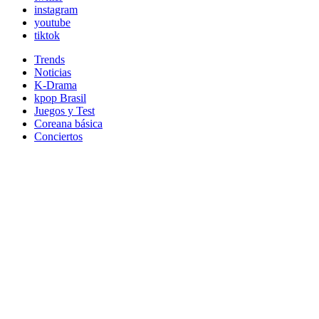
instagram
youtube
tiktok
Trends
Noticias
K-Drama
kpop Brasil
Juegos y Test
Coreana básica
Conciertos