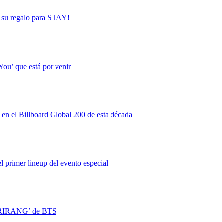
, su regalo para STAY!
You’ que está por venir
en el Billboard Global 200 de esta década
 primer lineup del evento especial
 ‘ARIRANG’ de BTS