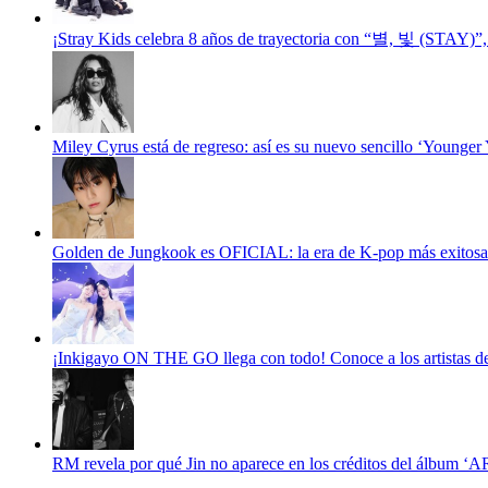
¡Stray Kids celebra 8 años de trayectoria con “별, 빛 (STAY)”
Miley Cyrus está de regreso: así es su nuevo sencillo ‘Younger 
Golden de Jungkook es OFICIAL: la era de K-pop más exitosa 
¡Inkigayo ON THE GO llega con todo! Conoce a los artistas del
RM revela por qué Jin no aparece en los créditos del álbum