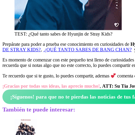
TEST: ¿Qué tanto sabes de Hyunjin de Stray Kids?
Prepárate para poder a prueba ese conocimiento en curiosidades de
H
DE STRAY KIDS?
,
¿QUÉ TANTO SABES DE BANG CHAN?
Es momento de comenzar con este pequeño test lleno de curiosidades
recuerda que si notas algo que no este correcto, lo puedes compartir e
Te recuerdo que si te gusto, lo puedes compartir, ademas
comenta q
¡Gracias por todas sus ideas, las aprecio mucho!
,
ATT: Su Tía Jos
¡Síguenos!
para que no te pierdas las noticias de tus f
También te puede interesar: