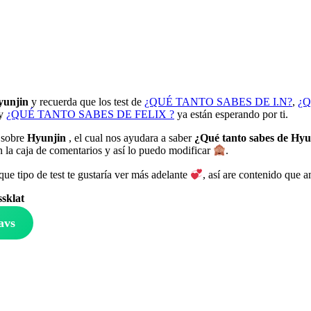
yunjin
y recuerda que los test de
¿QUÉ TANTO SABES DE I.N?
,
¿Q
y
¿QUÉ TANTO SABES DE FELIX ?
ya están esperando por ti.
 sobre
Hyunjin
, el cual nos ayudara a saber
¿Qué tanto sabes de
Hyu
n la caja de comentarios y así lo puedo modificar
.
ue tipo de test te gustaría ver más adelante
, así are contenido que 
sklat
avs