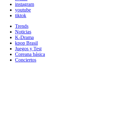
instagram
youtube
tiktok
Trends
Noticias
K-Drama
kpop Brasil
Juegos y Test
Coreana básica
Conciertos