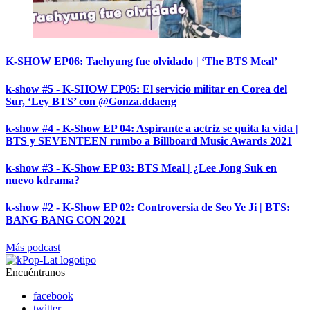
K-SHOW EP06: Taehyung fue olvidado | ‘The BTS Meal’
k-show #5 - K-SHOW EP05: El servicio militar en Corea del
Sur, ‘Ley BTS’ con @Gonza.ddaeng
k-show #4 - K-Show EP 04: Aspirante a actriz se quita la vida |
BTS y SEVENTEEN rumbo a Billboard Music Awards 2021
k-show #3 - K-Show EP 03: BTS Meal | ¿Lee Jong Suk en
nuevo kdrama?
k-show #2 - K-Show EP 02: Controversia de Seo Ye Ji | BTS:
BANG BANG CON 2021
Más podcast
Encuéntranos
facebook
twitter