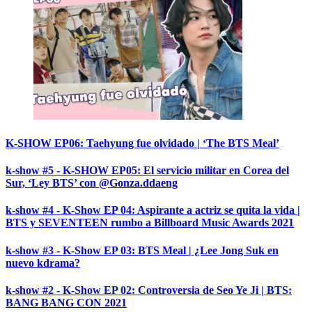
K-SHOW EP06: Taehyung fue olvidado | ‘The BTS Meal’
k-show #5 - K-SHOW EP05: El servicio militar en Corea del
Sur, ‘Ley BTS’ con @Gonza.ddaeng
k-show #4 - K-Show EP 04: Aspirante a actriz se quita la vida |
BTS y SEVENTEEN rumbo a Billboard Music Awards 2021
k-show #3 - K-Show EP 03: BTS Meal | ¿Lee Jong Suk en
nuevo kdrama?
k-show #2 - K-Show EP 02: Controversia de Seo Ye Ji | BTS:
BANG BANG CON 2021