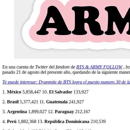
En una cuenta de
Twitter
del
fandom
de
BTS & ARMY FOLLOW
, lx
pasado 21 de agosto del presente año, quedando de la siguiente maner
Te puede interesar: Dyanmite de BTS logra el puesto numero 30 de la
1.
México
5,858,447 10.
El Salvador
133,927
2.
Brasil
5,377,421 11.
Guatemala
241,927
3.
Argentina
1,899,027 12.
Paraguay
212,167
4.
Perú
1,882,368 13.
República Dominicana
210,539