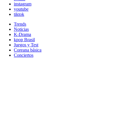
instagram
youtube
tiktok
Trends
Noticias
K-Drama
kpop Brasil
Juegos y Test
Coreana básica
Conciertos