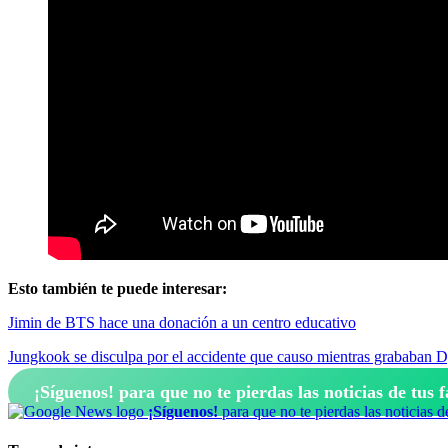
Esto también te puede interesar:
Jimin de BTS hace una donación a un centro educativo
Jungkook se disculpa por el accidente que causo mientras grababan 
¡Síguenos!
para que no te pierdas las noticias de tus f
¡Síguenos!
para que no te pierdas las noticias d