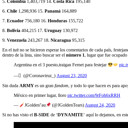
5.
Colombia
1,403,719 14.
Costa Rica
195,140
6.
Chile
1,298,936 15.
Panamá
164,889
7.
Ecuador
756,180 16.
Honduras
155,722
8.
Bolivia
404,215 17.
Uruguay
130,972
9.
Venezuela
243,267 18.
Nicaragua
95,315
En el
tuit
no se hicieron esperar los comentarios de cada país, festej
dentro de la lista, sino buscar ser el
número 1
, lugar que fue ocupado
Argentina en el 3 puesto,traigan Fernet para festejar
pic.
— ً (@Coronaviruz_)
August 23, 2020
Sin duda
ARMY
es un gran
fandom
, y todo lo que hacen es para apo
México en primer lugar, lloro
pic.twitter.com/9rFoh6xRRH
—
JGolden⁷au
(@JGoldenTears)
August 24, 2020
Si no has visto el
B-SIDE
de ‘
DYNAMITE
‘ aquí lo dejamos, en est