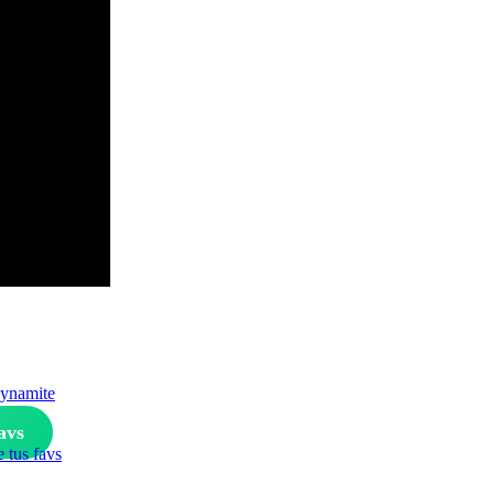
Dynamite
avs
e tus favs