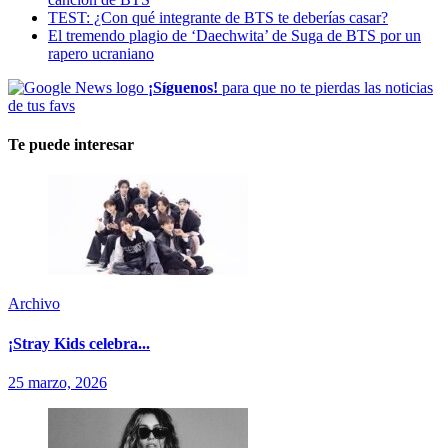
TEST: ¿Con qué integrante de BTS te deberías casar?
El tremendo plagio de ‘Daechwita’ de Suga de BTS por un
rapero ucraniano
¡Síguenos!
para que no te pierdas las noticias
de tus favs
Te puede interesar
Archivo
¡Stray Kids celebra...
25 marzo, 2026