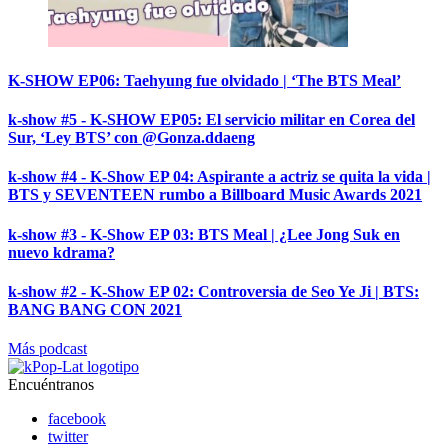
K-SHOW EP06: Taehyung fue olvidado | ‘The BTS Meal’
k-show #5 - K-SHOW EP05: El servicio militar en Corea del
Sur, ‘Ley BTS’ con @Gonza.ddaeng
k-show #4 - K-Show EP 04: Aspirante a actriz se quita la vida |
BTS y SEVENTEEN rumbo a Billboard Music Awards 2021
k-show #3 - K-Show EP 03: BTS Meal | ¿Lee Jong Suk en
nuevo kdrama?
k-show #2 - K-Show EP 02: Controversia de Seo Ye Ji | BTS:
BANG BANG CON 2021
Más podcast
Encuéntranos
facebook
twitter