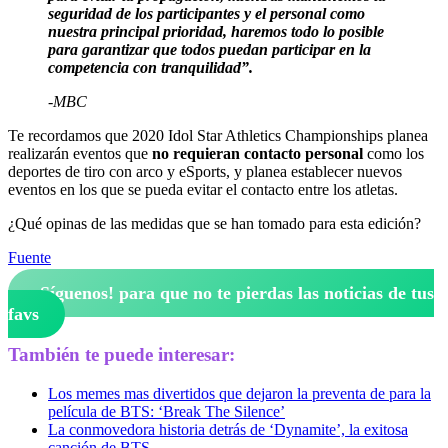
seguridad de los participantes y el personal como
nuestra principal prioridad, haremos todo lo posible
para garantizar que todos puedan participar en la
competencia con tranquilidad”.
-MBC
Te recordamos que 2020 Idol Star Athletics Championships planea
realizarán eventos que
no requieran contacto personal
como los
deportes de tiro con arco y eSports, y planea establecer nuevos
eventos en los que se pueda evitar el contacto entre los atletas.
¿Qué opinas de las medidas que se han tomado para esta edición?
Fuente
¡Síguenos!
para que no te pierdas las noticias de tus
favs
También te puede interesar:
Los memes mas divertidos que dejaron la preventa de para la
película de BTS: ‘Break The Silence’
La conmovedora historia detrás de ‘Dynamite’, la exitosa
canción de BTS