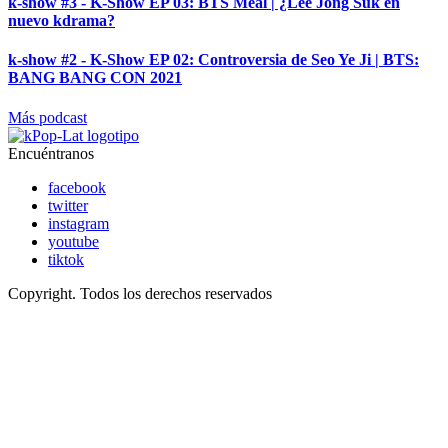
k-show #3 - K-Show EP 03: BTS Meal | ¿Lee Jong Suk en
nuevo kdrama?
k-show #2 - K-Show EP 02: Controversia de Seo Ye Ji | BTS:
BANG BANG CON 2021
Más podcast
Encuéntranos
facebook
twitter
instagram
youtube
tiktok
Copyright. Todos los derechos reservados