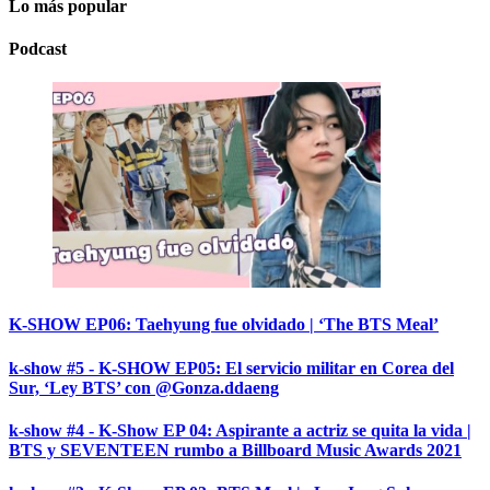
Lo más popular
Podcast
K-SHOW EP06: Taehyung fue olvidado | ‘The BTS Meal’
k-show #5 - K-SHOW EP05: El servicio militar en Corea del
Sur, ‘Ley BTS’ con @Gonza.ddaeng
k-show #4 - K-Show EP 04: Aspirante a actriz se quita la vida |
BTS y SEVENTEEN rumbo a Billboard Music Awards 2021