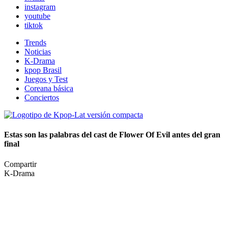
instagram
youtube
tiktok
Trends
Noticias
K-Drama
kpop Brasil
Juegos y Test
Coreana básica
Conciertos
Estas son las palabras del cast de Flower Of Evil antes del gran
final
Compartir
K-Drama