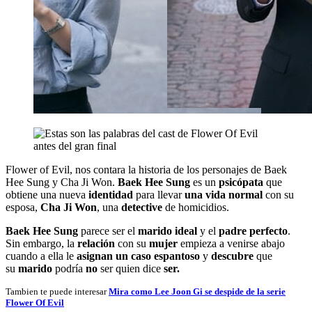
Flower of Evil, nos contara la historia de los personajes de Baek
Hee Sung y Cha Ji Won.
Baek Hee Sung
es un
psicópata
que
obtiene una nueva
identidad
para llevar
una vida normal
con su
esposa,
Cha Ji Won
, una
detective
de homicidios.
Baek Hee Sung
parece ser el
marido ideal
y el
padre perfecto
.
Sin embargo, la
relación
con su
mujer
empieza a venirse abajo
cuando a ella le
asignan un caso espantoso
y
descubre
que
su
marido
podría
no
ser quien dice
ser.
Tambien te puede interesar
Mira como Lee Joon Gi se despide de la serie
Flower Of Evil