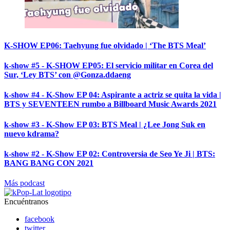
K-SHOW EP06: Taehyung fue olvidado | ‘The BTS Meal’
k-show #5 - K-SHOW EP05: El servicio militar en Corea del
Sur, ‘Ley BTS’ con @Gonza.ddaeng
k-show #4 - K-Show EP 04: Aspirante a actriz se quita la vida |
BTS y SEVENTEEN rumbo a Billboard Music Awards 2021
k-show #3 - K-Show EP 03: BTS Meal | ¿Lee Jong Suk en
nuevo kdrama?
k-show #2 - K-Show EP 02: Controversia de Seo Ye Ji | BTS:
BANG BANG CON 2021
Más podcast
Encuéntranos
facebook
twitter