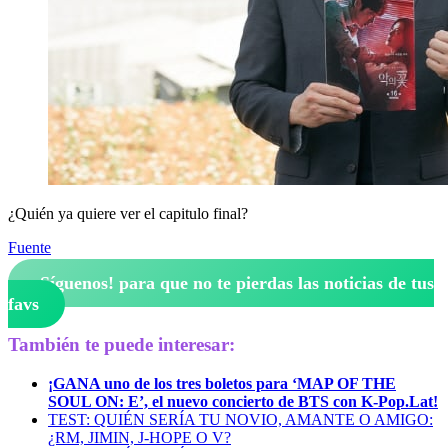
¿Quién ya quiere ver el capitulo final?
Fuente
¡Síguenos!
para que no te pierdas las noticias de tus
favs
También te puede interesar:
¡GANA uno de los tres boletos para ‘MAP OF THE
SOUL ON: E’, el nuevo concierto de BTS con K-Pop.Lat!
TEST: QUIÉN SERÍA TU NOVIO, AMANTE O AMIGO:
¿RM, JIMIN, J-HOPE O V?