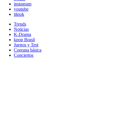
instagram
youtube
tiktok
Trends
Noticias
K-Drama
kpop Brasil
Juegos y Test
Coreana básica
Conciertos