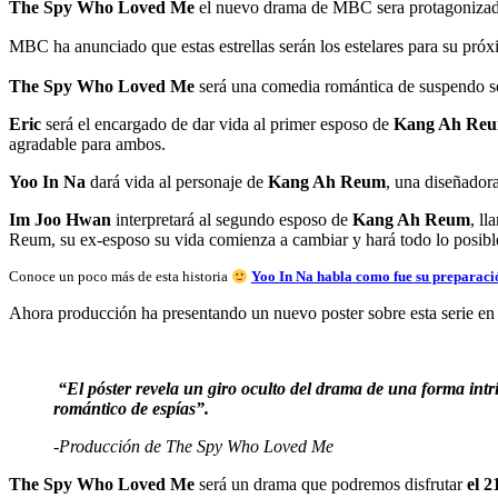
The Spy Who Loved Me
el nuevo drama de MBC sera protagonizad
MBC ha anunciado que estas estrellas serán los estelares para su pr
The Spy Who Loved Me
será una comedia romántica de suspendo so
Eric
será el encargado de dar vida al primer esposo de
Kang Ah Re
agradable para ambos.
Yoo In Na
dará vida al personaje de
Kang Ah Reum
, una diseñador
Im Joo Hwan
interpretará al segundo esposo de
Kang Ah Reum
, l
Reum, su ex-esposo su vida comienza a cambiar y hará todo lo posible
Conoce un poco más de esta historia
Yoo In Na habla como fue su prepara
Ahora producción ha presentando un nuevo poster sobre esta serie en 
“El póster revela un giro oculto del drama de una forma intr
romántico de espías”.
-Producción de The Spy Who Loved Me
The Spy Who Loved Me
será un drama que podremos disfrutar
el 2