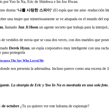
o por Yoo In Na, Eric de Shinhwa e Im Joo Hwan.
óximo drama
‘나를 사랑한 스파이’
(El espía que me amo -traducción lite
bre una mujer que misteriosamente se ve atrapada en el mundo del espio
um
, llamado
Jun Ji Hoon
un agente secreto que trabaja para la interpo
a de vestidos de novia que se casa dos veces, con dos maridos que pose
lamado
Derek Hyun
, un espía corporativo muy inteligente con una rac
 para protegerla
ción para The Spy Who Loved Me
donde nos presenta la adrenalina. Incluso parece como una escena de Ja
igante. La sinergia de Eric y Yoo In Na es mostrada en una sola foto
1 de octubre
¿Tu ya quieres ver este kdrama de espionaje?