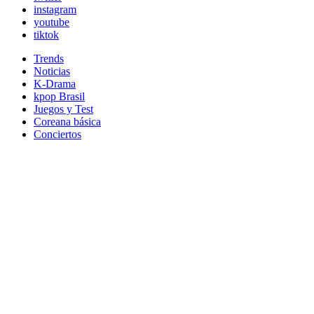
instagram
youtube
tiktok
Trends
Noticias
K-Drama
kpop Brasil
Juegos y Test
Coreana básica
Conciertos