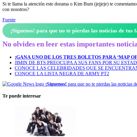
Si te llama la atención este dorama o Kim Bum (jejjeje) te comentamos 
con nosotros?
Fuente
¡Síguenos!
para que no te pierdas las noticias de tus f
No olvides en leer estas importantes noticia
¡GANA UNO DE LOS TRES BOLETOS PARA ‘MAP OF 
JIMIN DE BTS PREOCUPA A SUS FANS POR SU ES
CONOCE LAS CELEBRIDADES QUE SE ENCUENTRAN 
CONOCE LA LISTA NEGRA DE ARMY PT2
¡Síguenos!
para que no te pierdas las noticias d
Te puede interesar