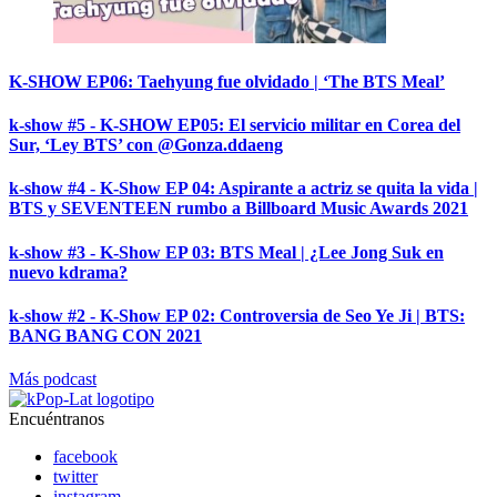
K-SHOW EP06: Taehyung fue olvidado | ‘The BTS Meal’
k-show #5 - K-SHOW EP05: El servicio militar en Corea del
Sur, ‘Ley BTS’ con @Gonza.ddaeng
k-show #4 - K-Show EP 04: Aspirante a actriz se quita la vida |
BTS y SEVENTEEN rumbo a Billboard Music Awards 2021
k-show #3 - K-Show EP 03: BTS Meal | ¿Lee Jong Suk en
nuevo kdrama?
k-show #2 - K-Show EP 02: Controversia de Seo Ye Ji | BTS:
BANG BANG CON 2021
Más podcast
Encuéntranos
facebook
twitter
instagram