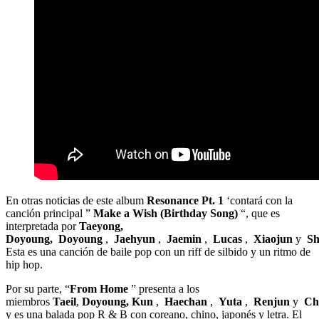
En otras noticias de este album
Resonance Pt. 1
‘contará con la
canción principal ”
Make a Wish (Birthday Song)
“, que es
interpretada por
Taeyong,
Doyoung,
Doyoung
,
Jaehyun
,
Jaemin
,
Lucas
,
Xiaojun
y
Sh
Esta es una canción de baile pop con un riff de silbido y un ritmo de
hip hop.
Por su parte, “
From Home
” presenta a los
miembros
Taeil
,
Doyoung,
Kun
,
Haechan
,
Yuta
,
Renjun
y
Ch
y es una balada pop R & B con coreano, chino, japonés y letra. El