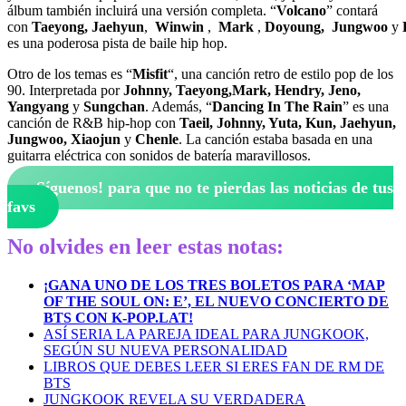
álbum también incluirá una versión completa. “
Volcano
” contará
con
Taeyong, Jaehyun
,
Winwin
,
Mark
,
Doyoung,
Jungwoo
y
es una poderosa pista de baile hip hop.
Otro de los temas es “
Misfit
“, una canción retro de estilo pop de los
90. Interpretada por
Johnny, Taeyong,Mark, Hendry, Jeno,
Yangyang
y
Sungchan
. Además, “
Dancing In The Rain
” es una
canción de R&B hip-hop con
Taeil, Johnny, Yuta, Kun, Jaehyun,
Jungwoo, Xiaojun
y
Chenle
. La canción estaba basada en una
guitarra eléctrica con sonidos de batería maravillosos.
¡Síguenos!
para que no te pierdas las noticias de tus
favs
No olvides en leer estas notas:
¡GANA UNO DE LOS TRES BOLETOS PARA ‘MAP
OF THE SOUL ON: E’, EL NUEVO CONCIERTO DE
BTS CON K-POP.LAT!
ASÍ SERIA LA PAREJA IDEAL PARA JUNGKOOK,
SEGÚN SU NUEVA PERSONALIDAD
LIBROS QUE DEBES LEER SI ERES FAN DE RM DE
BTS
JUNGKOOK REVELA SU VERDADERA