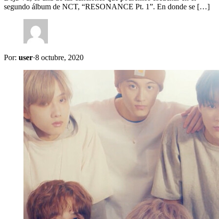
segundo álbum de NCT, “RESONANCE Pt. 1”. En donde se […]
Por:
user
·
8 octubre, 2020