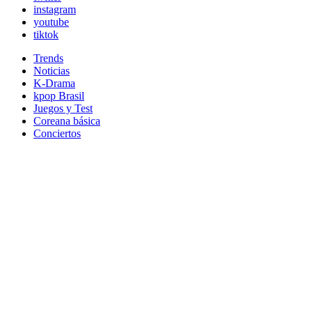
instagram
youtube
tiktok
Trends
Noticias
K-Drama
kpop Brasil
Juegos y Test
Coreana básica
Conciertos