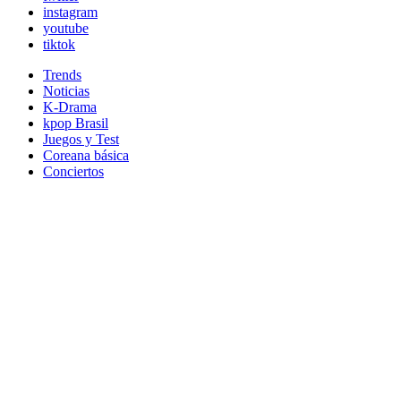
instagram
youtube
tiktok
Trends
Noticias
K-Drama
kpop Brasil
Juegos y Test
Coreana básica
Conciertos