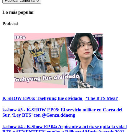
Lo más popular
Podcast
K-SHOW EP06: Taehyung fue olvidado | ‘The BTS Meal’
k-show #5 - K-SHOW EP05: El servicio militar en Corea del
Sur, ‘Ley BTS’ con @Gonza.ddaeng
k-show #4 - K-Show EP 04: Aspirante a actriz se quita la vida |
BTS y SEVENTEEN rumbo a Billboard Music Awards 2021