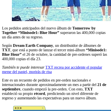
Los pedidos anticipados del nuevo álbum de
Tomorrow by
Together “Minisode1: Blue Hour”
superaron las 400,000 copias
un día antes de su regreso.
Según
Dream Earth Company
, un distribuidor de álbumes de
TXT
, que está a punto de lanzar el tercer mini-álbum
“Minisode1:
Blue Hour”
el 26 de octubre, la cantidad de pre-ordenes superó las
400,000 copias el día 23.
También te puede interesar
TXT recrea por accidente el popular
meme del pastel, morirás de risa
Este es un recuento de pedidos en pre-orden nacionales e
internacionales durante aproximadamente un mes a partir del
21 de
septiembre
, cuando empezó la pre-orden. Con esto,
TXT
estableció su propio
récord
, prediciendo un nivel diferente de
regreso y aumentando las expectativas para un nuevo álbum.