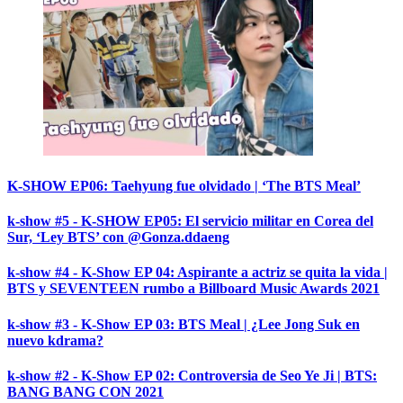
K-SHOW EP06: Taehyung fue olvidado | ‘The BTS Meal’
k-show #5 - K-SHOW EP05: El servicio militar en Corea del
Sur, ‘Ley BTS’ con @Gonza.ddaeng
k-show #4 - K-Show EP 04: Aspirante a actriz se quita la vida |
BTS y SEVENTEEN rumbo a Billboard Music Awards 2021
k-show #3 - K-Show EP 03: BTS Meal | ¿Lee Jong Suk en
nuevo kdrama?
k-show #2 - K-Show EP 02: Controversia de Seo Ye Ji | BTS:
BANG BANG CON 2021