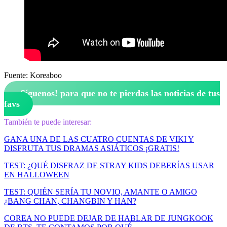
Fuente: Koreaboo
¡Síguenos!
para que no te pierdas las noticias de tus
favs
También te puede interesar:
GANA UNA DE LAS CUATRO CUENTAS DE VIKI Y
DISFRUTA TUS DRAMAS ASIÁTICOS ¡GRATIS!
TEST: ¿QUÉ DISFRAZ DE STRAY KIDS DEBERÍAS USAR
EN HALLOWEEN
TEST: QUIÉN SERÍA TU NOVIO, AMANTE O AMIGO
¿BANG CHAN, CHANGBIN Y HAN?
COREA NO PUEDE DEJAR DE HABLAR DE JUNGKOOK