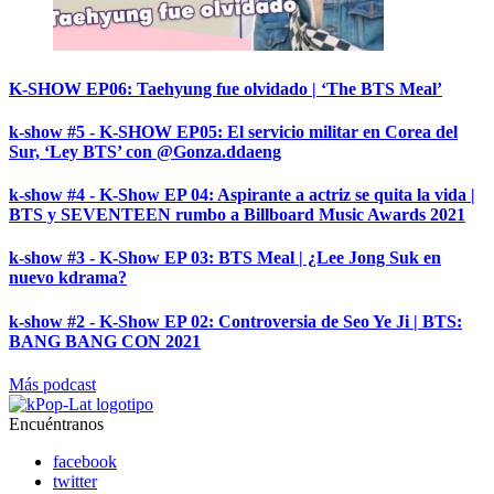
K-SHOW EP06: Taehyung fue olvidado | ‘The BTS Meal’
k-show #5 - K-SHOW EP05: El servicio militar en Corea del
Sur, ‘Ley BTS’ con @Gonza.ddaeng
k-show #4 - K-Show EP 04: Aspirante a actriz se quita la vida |
BTS y SEVENTEEN rumbo a Billboard Music Awards 2021
k-show #3 - K-Show EP 03: BTS Meal | ¿Lee Jong Suk en
nuevo kdrama?
k-show #2 - K-Show EP 02: Controversia de Seo Ye Ji | BTS:
BANG BANG CON 2021
Más podcast
Encuéntranos
facebook
twitter