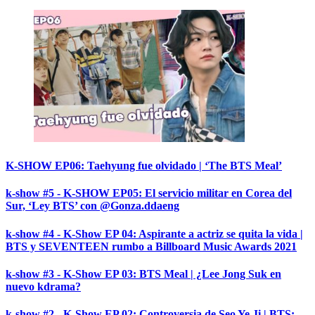
K-SHOW EP06: Taehyung fue olvidado | ‘The BTS Meal’
k-show #5 - K-SHOW EP05: El servicio militar en Corea del
Sur, ‘Ley BTS’ con @Gonza.ddaeng
k-show #4 - K-Show EP 04: Aspirante a actriz se quita la vida |
BTS y SEVENTEEN rumbo a Billboard Music Awards 2021
k-show #3 - K-Show EP 03: BTS Meal | ¿Lee Jong Suk en
nuevo kdrama?
k-show #2 - K-Show EP 02: Controversia de Seo Ye Ji | BTS: