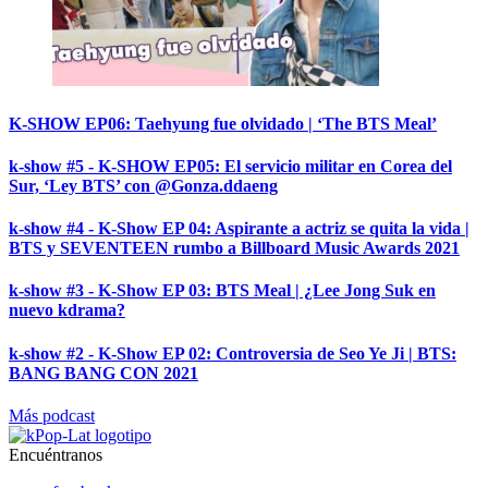
K-SHOW EP06: Taehyung fue olvidado | ‘The BTS Meal’
k-show #5 - K-SHOW EP05: El servicio militar en Corea del
Sur, ‘Ley BTS’ con @Gonza.ddaeng
k-show #4 - K-Show EP 04: Aspirante a actriz se quita la vida |
BTS y SEVENTEEN rumbo a Billboard Music Awards 2021
k-show #3 - K-Show EP 03: BTS Meal | ¿Lee Jong Suk en
nuevo kdrama?
k-show #2 - K-Show EP 02: Controversia de Seo Ye Ji | BTS:
BANG BANG CON 2021
Más podcast
Encuéntranos