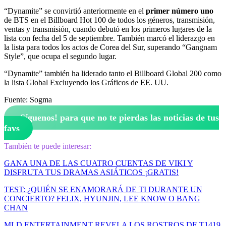
“Dynamite” se convirtió anteriormente en el
primer número uno
de BTS en el Billboard Hot 100 de todos los géneros, transmisión,
ventas y transmisión, cuando debutó en los primeros lugares de la
lista con fecha del 5 de septiembre. También marcó el liderazgo en
la lista para todos los actos de Corea del Sur, superando “Gangnam
Style”, que ocupa el segundo lugar.
“Dynamite” también ha liderado tanto el Billboard Global 200 como
la lista Global Excluyendo los Gráficos de EE. UU.
Fuente: Sogma
¡Síguenos!
para que no te pierdas las noticias de tus
favs
También te puede interesar:
GANA UNA DE LAS CUATRO CUENTAS DE VIKI Y
DISFRUTA TUS DRAMAS ASIÁTICOS ¡GRATIS!
TEST: ¿QUIÉN SE ENAMORARÁ DE TI DURANTE UN
CONCIERTO? FELIX, HYUNJIN, LEE KNOW O BANG
CHAN
MLD ENTERTAINMENT REVELA LOS ROSTROS DE T1419