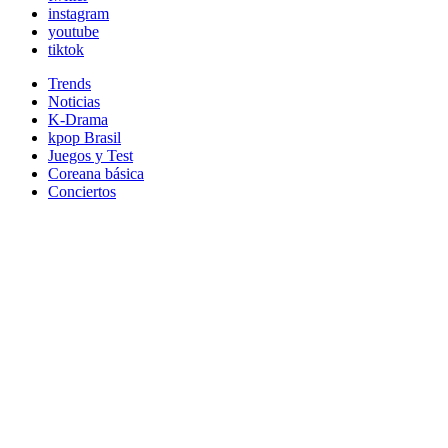
instagram
youtube
tiktok
Trends
Noticias
K-Drama
kpop Brasil
Juegos y Test
Coreana básica
Conciertos