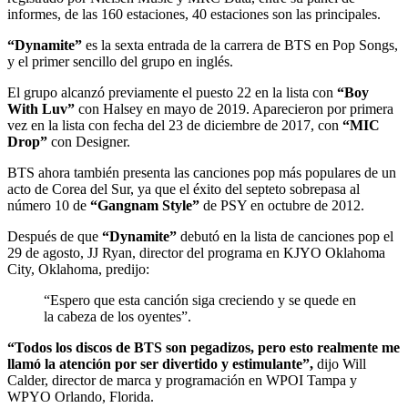
informes, de las 160 estaciones, 40 estaciones son las principales.
“Dynamite”
es la sexta entrada de la carrera de BTS en Pop Songs,
y el primer sencillo del grupo en inglés.
El grupo alcanzó previamente el puesto 22 en la lista con
“Boy
With Luv”
con Halsey en mayo de 2019. Aparecieron por primera
vez en la lista con fecha del 23 de diciembre de 2017, con
“MIC
Drop”
con Designer.
BTS ahora también presenta las canciones pop más populares de un
acto de Corea del Sur, ya que el éxito del septeto sobrepasa al
número 10 de
“Gangnam Style”
de PSY en octubre de 2012.
Después de que
“Dynamite”
debutó en la lista de canciones pop el
29 de agosto, JJ Ryan, director del programa en KJYO Oklahoma
City, Oklahoma, predijo:
“Espero que esta canción siga creciendo y se quede en
la cabeza de los oyentes”.
“Todos los discos de BTS son ​​pegadizos, pero esto realmente me
llamó la atención por ser divertido y estimulante”,
dijo Will
Calder, director de marca y programación en WPOI Tampa y
WPYO Orlando, Florida.