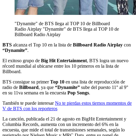
"Dynamite" de BTS llega al TOP 10 de Billboard
Radio Airplay
"Dynamite" de BTS llega al TOP 10 de
Billboard Radio Airplay
BTS
alcanza el Top 10 en la lista de
Billboard Radio Airplay
con
“Dynamite”
.
El exitoso grupo de
Big Hit Entertainment
, BTS logra un nuevo
récord mundial al ubicarse entre los 10 primeros en la lista de
Billboard.
BTS consigue su primer
Top 10
en una lista de reproducción de
radio de
Billboard
, ya que
“Dynamite”
sube del puesto 11° al 9°
en su 11va semana en la encuesta
Pop Songs
.
También te puede interesar
No te pierdas estos tiernos momentos de
V de BTS con los reporteros
La canción, publicada el 21 de agosto en BigHit Entertainment y
Columbia Records, aumenta con un incremento del 6% en la
encuesta, que mide el total de transmisiones semanales, según lo
registrado por Nielsen Music y MRC Data, entre su panel de