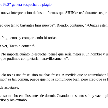
 Pt.2” genera sospecha de plagio
a nueva interpretación de los uniformes que
SHINee
usó durante sus p
reo que tengo bastantes fans nuevos”. Riendo, continuó, “¿Quizás estén
 fragmentos y compartiendo historias.
elvet
, Taemin comentó:
No importa cuánto lo escuche, pensé que sería mejor si un hombre y u
sí que pudimos completarla maravillosamente”.
o no es una frase, sino muchas frases. A medida que se acumulaban las 
‘amor’ es tan común, puede que no la comunique bien, pero creo que es 
de acostarse.
ienso mucho en ellos antes de dormir. Cuando me siento solo y vacío, p
llos y los extraño”.