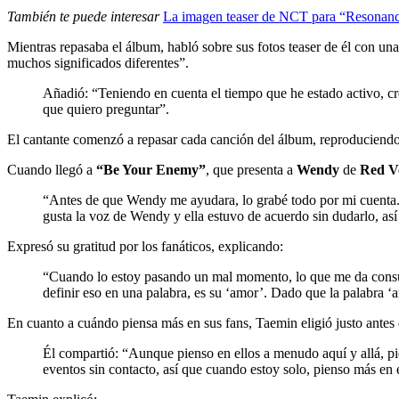
También te puede interesar
La imagen teaser de NCT para “Resonance
Mientras repasaba el álbum, habló sobre sus fotos teaser de él con un
muchos significados diferentes”.
Añadió: “Teniendo en cuenta el tiempo que he estado activo, c
que quiero preguntar”.
El cantante comenzó a repasar cada canción del álbum, reproduciendo
Cuando llegó a
“Be Your Enemy”
, que presenta a
Wendy
de
Red V
“Antes de que Wendy me ayudara, lo grabé todo por mi cuenta. 
gusta la voz de Wendy y ella estuvo de acuerdo sin dudarlo, a
Expresó su gratitud por los fanáticos, explicando:
“Cuando lo estoy pasando un mal momento, lo que me da consuel
definir eso en una palabra, es su ‘amor’. Dado que la palabra 
En cuanto a cuándo piensa más en sus fans, Taemin eligió justo antes 
Él compartió: “Aunque pienso en ellos a menudo aquí y allá, p
eventos sin contacto, así que cuando estoy solo, pienso más en e