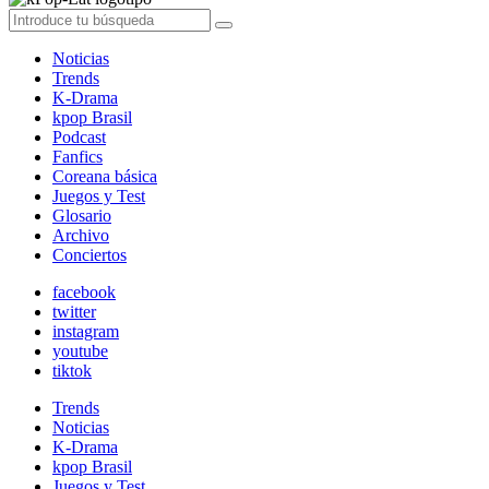
Noticias
Trends
K-Drama
kpop Brasil
Podcast
Fanfics
Coreana básica
Juegos y Test
Glosario
Archivo
Conciertos
facebook
twitter
instagram
youtube
tiktok
Trends
Noticias
K-Drama
kpop Brasil
Juegos y Test