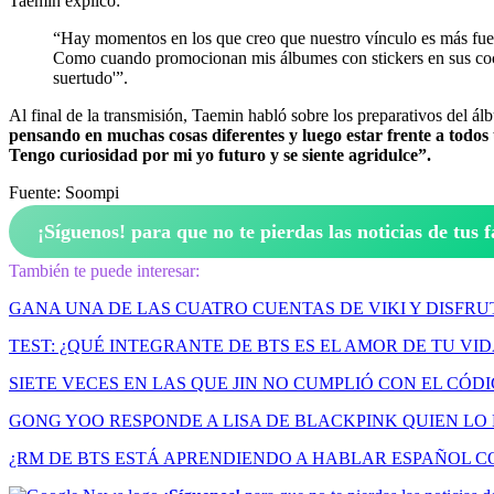
Taemin explicó:
“Hay momentos en los que creo que nuestro vínculo es más fuer
Como cuando promocionan mis álbumes con stickers en sus coche
suertudo'”.
Al final de la transmisión, Taemin habló sobre los preparativos del á
pensando en muchas cosas diferentes y luego estar frente a todo
Tengo curiosidad por mi yo futuro y se siente agridulce”.
Fuente: Soompi
¡Síguenos!
para que no te pierdas las noticias de tus f
También te puede interesar:
GANA UNA DE LAS CUATRO CUENTAS DE VIKI Y DISFRUT
TEST: ¿QUÉ INTEGRANTE DE BTS ES EL AMOR DE TU VID
SIETE VECES EN LAS QUE JIN NO CUMPLIÓ CON EL CÓD
GONG YOO RESPONDE A LISA DE BLACKPINK QUIEN LO 
¿RM DE BTS ESTÁ APRENDIENDO A HABLAR ESPAÑOL 