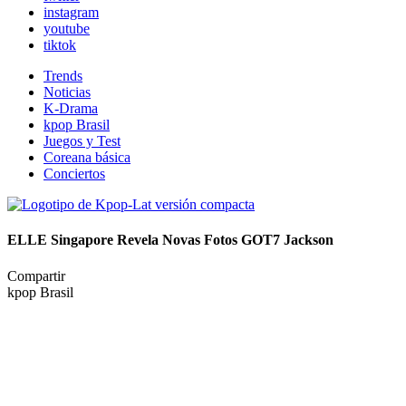
instagram
youtube
tiktok
Trends
Noticias
K-Drama
kpop Brasil
Juegos y Test
Coreana básica
Conciertos
ELLE Singapore Revela Novas Fotos GOT7 Jackson
Compartir
kpop Brasil