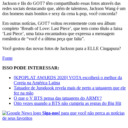
Jackson e fãs do GOT7 têm compartilhado essas fotos através das
redes sociais destacando que, além de talentoso, Jackson Wang é um
dos homens mais bonitos e sexy da cena k-pop, você concorda?
Em outras notícias, GOT7 voltou recentemente com seu álbum
completo ‘Breath of Love: Last Piece’, que tem como título a faixa
‘Last Piece’, uma faixa encantadora que expressa a mensagem
romântica de “você é a última peça que falta”.
Você gostou das novas fotos de Jackson para a ELLE Cingapura?
Fonte
ISSO PODE INTERESSAR:
[KPOPLAT AWARDS 2020] VOTA escolherá o melhor da
Coreia na América Latina
Tatuador de Jungkook revela mais de perto a tatuagem que ele
fez na mão
O que o V BTS pensa das tatuagens do ARMY?
Oito vezes quando a BTS não cumpriu as regras do Big Hit
Siga-nos!
para que você não perca as notícias
de seus favoritos