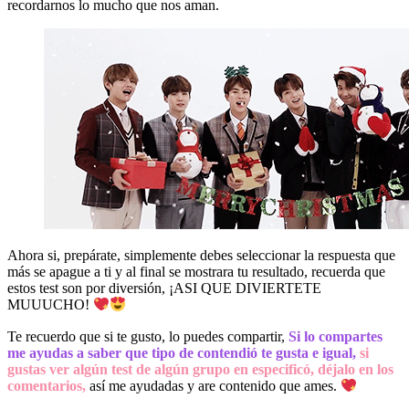
recordarnos lo mucho que nos aman.
Ahora si, prepárate, simplemente debes seleccionar la respuesta que
más se apague a ti y al final se mostrara tu resultado, recuerda que
estos test son por diversión, ¡ASI QUE DIVIERTETE
MUUUCHO!
Te recuerdo que si te gusto, lo puedes compartir,
Si lo compartes
me ayudas a saber que tipo de contendió te gusta e igual,
si
gustas ver algún test de algún grupo en especificó, déjalo en los
comentarios,
así me ayudadas y are contenido que ames.