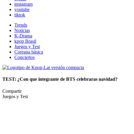
instagram
youtube
tiktok
Trends
Noticias
K-Drama
kpop Brasil
Juegos y Test
Coreana básica
Conciertos
TEST: ¿Con que integrante de BTS celebraras navidad?
Compartir
Juegos y Test