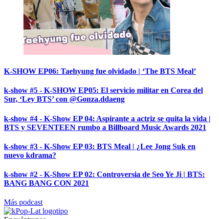
K-SHOW EP06: Taehyung fue olvidado | ‘The BTS Meal’
k-show #5 - K-SHOW EP05: El servicio militar en Corea del
Sur, ‘Ley BTS’ con @Gonza.ddaeng
k-show #4 - K-Show EP 04: Aspirante a actriz se quita la vida |
BTS y SEVENTEEN rumbo a Billboard Music Awards 2021
k-show #3 - K-Show EP 03: BTS Meal | ¿Lee Jong Suk en
nuevo kdrama?
k-show #2 - K-Show EP 02: Controversia de Seo Ye Ji | BTS:
BANG BANG CON 2021
Más podcast