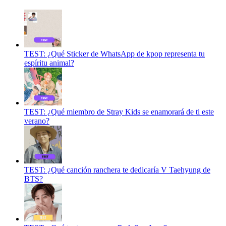
TEST: ¿Qué Sticker de WhatsApp de kpop representa tu
espíritu animal?
TEST: ¿Qué miembro de Stray Kids se enamorará de ti este
verano?
TEST: ¿Qué canción ranchera te dedicaría V Taehyung de
BTS?