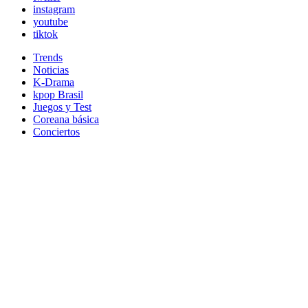
instagram
youtube
tiktok
Trends
Noticias
K-Drama
kpop Brasil
Juegos y Test
Coreana básica
Conciertos