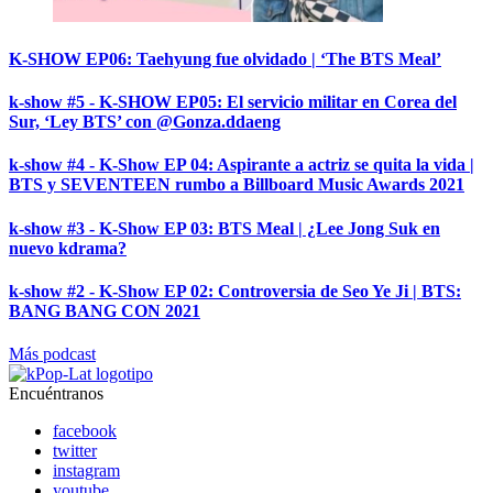
K-SHOW EP06: Taehyung fue olvidado | ‘The BTS Meal’
k-show #5 - K-SHOW EP05: El servicio militar en Corea del
Sur, ‘Ley BTS’ con @Gonza.ddaeng
k-show #4 - K-Show EP 04: Aspirante a actriz se quita la vida |
BTS y SEVENTEEN rumbo a Billboard Music Awards 2021
k-show #3 - K-Show EP 03: BTS Meal | ¿Lee Jong Suk en
nuevo kdrama?
k-show #2 - K-Show EP 02: Controversia de Seo Ye Ji | BTS:
BANG BANG CON 2021
Más podcast
Encuéntranos
facebook
twitter
instagram
youtube