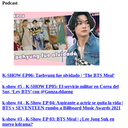
Podcast
K-SHOW EP06: Taehyung fue olvidado | ‘The BTS Meal’
k-show #5 - K-SHOW EP05: El servicio militar en Corea del
Sur, ‘Ley BTS’ con @Gonza.ddaeng
k-show #4 - K-Show EP 04: Aspirante a actriz se quita la vida |
BTS y SEVENTEEN rumbo a Billboard Music Awards 2021
k-show #3 - K-Show EP 03: BTS Meal | ¿Lee Jong Suk en
nuevo kdrama?