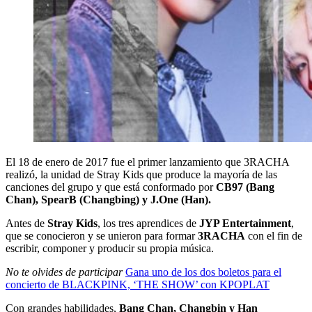
El 18 de enero de 2017 fue el primer lanzamiento que 3RACHA
realizó, la unidad de Stray Kids que produce la mayoría de las
canciones del grupo y que está conformado por
CB97 (Bang
Chan), SpearB (Changbing) y J.One (Han).
Antes de
Stray Kids
, los tres aprendices de
JYP Entertainment
,
que se conocieron y se unieron para formar
3RACHA
con el fin de
escribir, componer y producir su propia música.
No te olvides de participar
Gana uno de los dos boletos para el
concierto de BLACKPINK, ‘THE SHOW’ con KPOPLAT
Con grandes habilidades,
Bang Chan, Changbin y Han