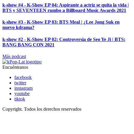
k-show #4 - K-Show EP 04: Aspirante a actriz se quita la vida |
BTS y SEVENTEEN rumbo a Billboard Music Awards 2021
k-show #3 - K-Show EP 03: BTS Meal | ¿Lee Jong Suk en
nuevo kdrama?
k-show #2 - K-Show EP 02: Controversia de Seo Ye Ji | BTS:
BANG BANG CON 2021
Más podcast
Encuéntranos
facebook
twitter
instagram
youtube
tiktok
Copyright. Todos los derechos reservados