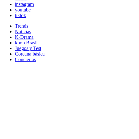
instagram
youtube
tiktok
Trends
Noticias
K-Drama
kpop Brasil
Juegos y Test
Coreana básica
Conciertos