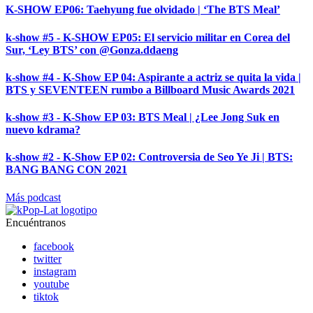
K-SHOW EP06: Taehyung fue olvidado | ‘The BTS Meal’
k-show #5 - K-SHOW EP05: El servicio militar en Corea del
Sur, ‘Ley BTS’ con @Gonza.ddaeng
k-show #4 - K-Show EP 04: Aspirante a actriz se quita la vida |
BTS y SEVENTEEN rumbo a Billboard Music Awards 2021
k-show #3 - K-Show EP 03: BTS Meal | ¿Lee Jong Suk en
nuevo kdrama?
k-show #2 - K-Show EP 02: Controversia de Seo Ye Ji | BTS:
BANG BANG CON 2021
Más podcast
Encuéntranos
facebook
twitter
instagram
youtube
tiktok