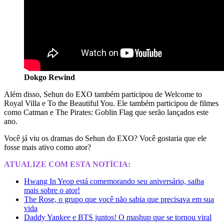
Dokgo Rewind
Além disso, Sehun do EXO também participou de Welcome to
Royal Villa e To the Beautiful You. Ele também participou de filmes
como Catman e The Pirates: Goblin Flag que serão lançados este
ano.
Você já viu os dramas do Sehun do EXO? Você gostaria que ele
fosse mais ativo como ator?
ATUALIZE COM ESTA NOTÍCIA:
Hwang In Yeop está comemorando seu aniversário, saiba
mais sobre o ator!
The Rose, o grupo que você não sabia que precisava em sua
vida
Daddy Yankee e BTS juntos! O mashup que se tornou viral