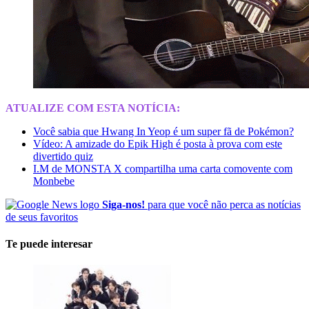
ATUALIZE COM ESTA NOTÍCIA:
Você sabia que Hwang In Yeop é um super fã de Pokémon?
Vídeo: A amizade do Epik High é posta à prova com este
divertido quiz
I.M de MONSTA X compartilha uma carta comovente com
Monbebe
Siga-nos!
para que você não perca as notícias
de seus favoritos
Te puede interesar