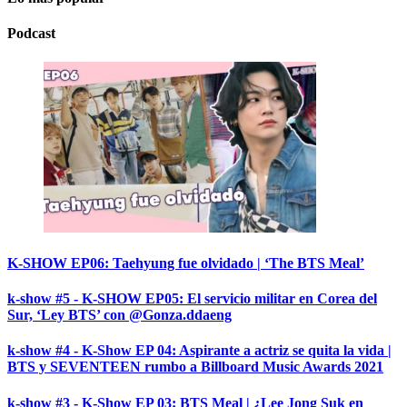
Podcast
K-SHOW EP06: Taehyung fue olvidado | ‘The BTS Meal’
k-show #5 - K-SHOW EP05: El servicio militar en Corea del
Sur, ‘Ley BTS’ con @Gonza.ddaeng
k-show #4 - K-Show EP 04: Aspirante a actriz se quita la vida |
BTS y SEVENTEEN rumbo a Billboard Music Awards 2021
k-show #3 - K-Show EP 03: BTS Meal | ¿Lee Jong Suk en