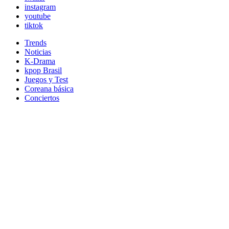
instagram
youtube
tiktok
Trends
Noticias
K-Drama
kpop Brasil
Juegos y Test
Coreana básica
Conciertos