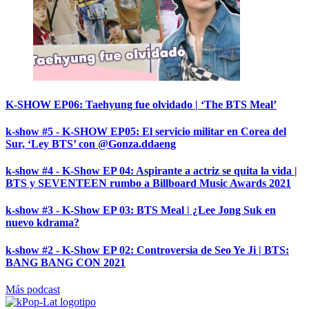
K-SHOW EP06: Taehyung fue olvidado | ‘The BTS Meal’
k-show #5 - K-SHOW EP05: El servicio militar en Corea del
Sur, ‘Ley BTS’ con @Gonza.ddaeng
k-show #4 - K-Show EP 04: Aspirante a actriz se quita la vida |
BTS y SEVENTEEN rumbo a Billboard Music Awards 2021
k-show #3 - K-Show EP 03: BTS Meal | ¿Lee Jong Suk en
nuevo kdrama?
k-show #2 - K-Show EP 02: Controversia de Seo Ye Ji | BTS:
BANG BANG CON 2021
Más podcast