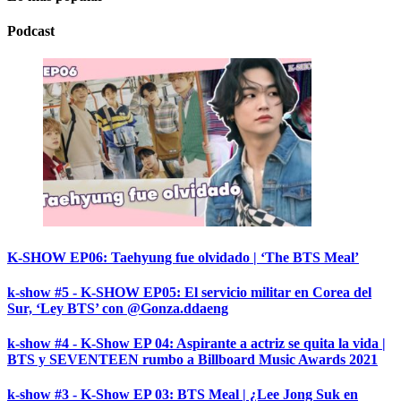
Podcast
K-SHOW EP06: Taehyung fue olvidado | ‘The BTS Meal’
k-show #5 - K-SHOW EP05: El servicio militar en Corea del
Sur, ‘Ley BTS’ con @Gonza.ddaeng
k-show #4 - K-Show EP 04: Aspirante a actriz se quita la vida |
BTS y SEVENTEEN rumbo a Billboard Music Awards 2021
k-show #3 - K-Show EP 03: BTS Meal | ¿Lee Jong Suk en