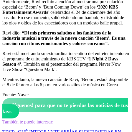
Anteriormente, Ravi recibió atención al mostrar una presentación
especial de ‘Beom’ y ‘Bum Coming Down’ en los
‘2020 KBS
Entertainment Awards’
celebrados el 24 de diciembre del año
pasado. En ese momento, salió vistiendo un hanbok, y disfrutó de
los ojos y oídos de los espectadores con un modesto baile grupal.
Ravi dijo:
“Di mis primeros saludos a los fanáticos de la
industria musical a través de la nueva canción ‘Beom’. Es una
canción con ritmos emocionantes y colores coreanos”.
Ravi está mostrando su extraordinario sentido del entretenimiento en
el programa de entretenimiento de KBS 2TV
‘1 Night 2 Days
Season 4’
. También es el presentador del programa Naver Now
Live Show “Question Mark”.
Mientras tanto, la nueva canción de Ravi, ‘Beom’, estará disponible
el 8 de febrero a las 6 p.m. en varios sitios de música en Corea.
Fuente: Naver
¡Síguenos!
para que no te pierdas las noticias de tus
favs
También te puede interesar:
TEST: ¿QUÉ INTEGRANTE SERÍAS SI ESTUVIERAS EN