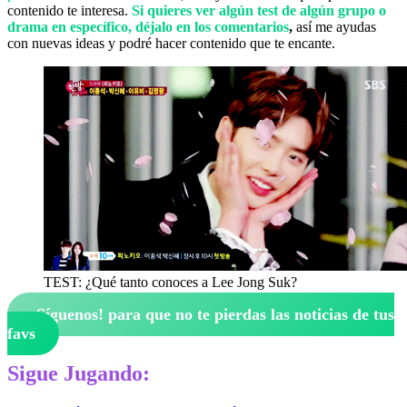
contenido te interesa.
Si quieres ver algún test de algún grupo o
drama en específico, déjalo en los comentarios
,
así me ayudas
con nuevas ideas y podré hacer contenido que te encante.
TEST: ¿Qué tanto conoces a Lee Jong Suk?
¡Síguenos!
para que no te pierdas las noticias de tus
favs
Sigue Jugando: