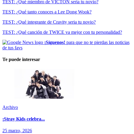
TEST: ¿Qué miembro de VICTON sería tu novio?
TEST: ¿Qué tanto conoces a Lee Dong Wook?
TEST: ¿Qué integrante de Cravity seria tu novio?
TEST: ¿Qué canción de TWICE va mejor con tu personalidad?
¡Síguenos!
para que no te pierdas las noticias
de tus favs
Te puede interesar
Archivo
¡Stray Kids celebra...
25 marzo, 2026