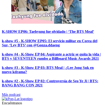
K-SHOW EP06: Taehyung fue olvidado | ‘The BTS Meal’
k-show #5 - K-SHOW EP05: El servicio militar en Corea del
Sur, ‘Ley BTS’ con @Gonza.ddaeng
k-show #4 - K-Show EP 04: Aspirante a actriz se quita la vida |
BTS y SEVENTEEN rumbo a Billboard Music Awards 2021
k-show #3 - K-Show EP 03: BTS Meal | ¿Lee Jong Suk en
nuevo kdrama?
k-show #2 - K-Show EP 02: Controversia de Seo Ye Ji | BTS:
BANG BANG CON 2021
Más podcast
Encuéntranos