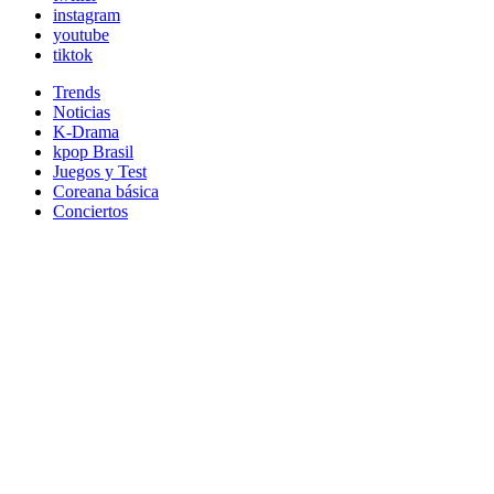
instagram
youtube
tiktok
Trends
Noticias
K-Drama
kpop Brasil
Juegos y Test
Coreana básica
Conciertos