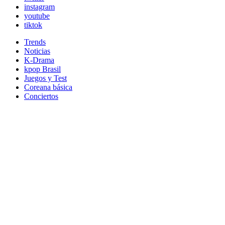
instagram
youtube
tiktok
Trends
Noticias
K-Drama
kpop Brasil
Juegos y Test
Coreana básica
Conciertos