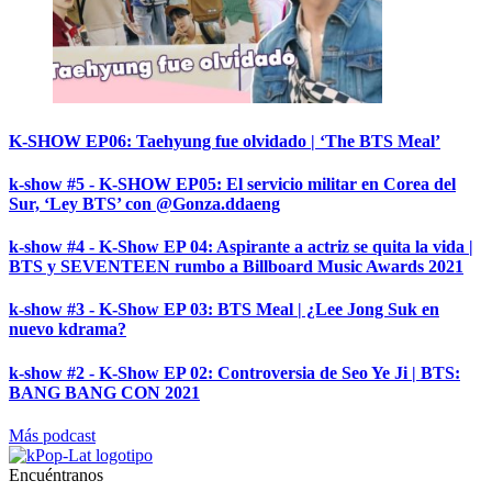
K-SHOW EP06: Taehyung fue olvidado | ‘The BTS Meal’
k-show #5 - K-SHOW EP05: El servicio militar en Corea del
Sur, ‘Ley BTS’ con @Gonza.ddaeng
k-show #4 - K-Show EP 04: Aspirante a actriz se quita la vida |
BTS y SEVENTEEN rumbo a Billboard Music Awards 2021
k-show #3 - K-Show EP 03: BTS Meal | ¿Lee Jong Suk en
nuevo kdrama?
k-show #2 - K-Show EP 02: Controversia de Seo Ye Ji | BTS:
BANG BANG CON 2021
Más podcast
Encuéntranos