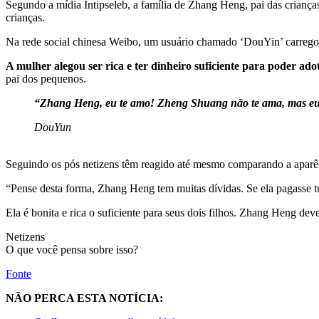
Segundo a mídia Intipseleb, a família de Zhang Heng, pai das crianças
crianças.
Na rede social chinesa Weibo, um usuário chamado ‘DouYin’ carregou 
A mulher alegou ser rica e ter dinheiro suficiente para poder a
pai dos pequenos.
“Zhang Heng, eu te amo! Zheng Shuang não te ama, mas eu o
DouYun
Seguindo os pós netizens têm reagido até mesmo comparando a aparên
“Pense desta forma, Zhang Heng tem muitas dívidas. Se ela pagasse tu
Ela é bonita e rica o suficiente para seus dois filhos. Zhang Heng deve
Netizens
O que você pensa sobre isso?
Fonte
NÃO PERCA ESTA NOTÍCIA: