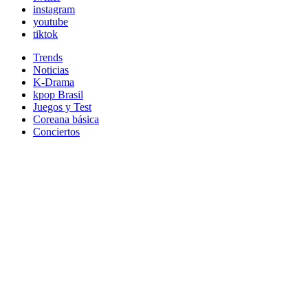
instagram
youtube
tiktok
Trends
Noticias
K-Drama
kpop Brasil
Juegos y Test
Coreana básica
Conciertos