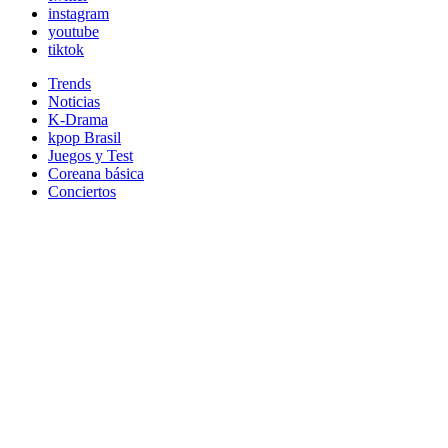
instagram
youtube
tiktok
Trends
Noticias
K-Drama
kpop Brasil
Juegos y Test
Coreana básica
Conciertos