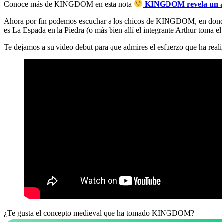
Conoce más de KINGDOM en esta nota
KINGDOM revela un ade
Ahora por fin podemos escuchar a los chicos de KINGDOM, en donde el
es La Espada en la Piedra (o más bien allí el integrante Arthur toma e
Te dejamos a su video debut para que admires el esfuerzo que ha rea
¿Te gusta el concepto medieval que ha tomado KINGDOM?