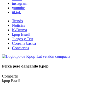
instagram
youtube
tiktok
Trends
Noticias
K-Drama
kpop Brasil
Juegos y Test
Coreana básica
Conciertos
Perca peso dançando Kpop
Compartir
kpop Brasil