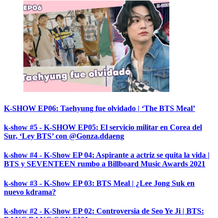
K-SHOW EP06: Taehyung fue olvidado | ‘The BTS Meal’
k-show #5 - K-SHOW EP05: El servicio militar en Corea del
Sur, ‘Ley BTS’ con @Gonza.ddaeng
k-show #4 - K-Show EP 04: Aspirante a actriz se quita la vida |
BTS y SEVENTEEN rumbo a Billboard Music Awards 2021
k-show #3 - K-Show EP 03: BTS Meal | ¿Lee Jong Suk en
nuevo kdrama?
k-show #2 - K-Show EP 02: Controversia de Seo Ye Ji | BTS: