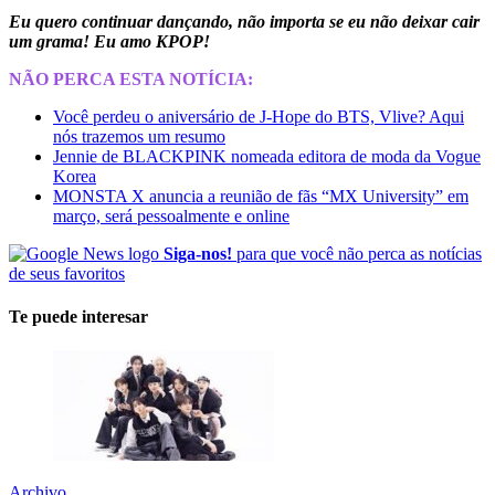
Eu quero continuar dançando, não importa se eu não deixar cair
um grama! Eu amo KPOP!
NÃO PERCA ESTA NOTÍCIA:
Você perdeu o aniversário de J-Hope do BTS, Vlive? Aqui
nós trazemos um resumo
Jennie de BLACKPINK nomeada editora de moda da Vogue
Korea
MONSTA X anuncia a reunião de fãs “MX University” em
março, será pessoalmente e online
Siga-nos!
para que você não perca as notícias
de seus favoritos
Te puede interesar
Archivo