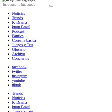
Noticias
Trends
K-Drama
kpop Brasil
Podcast
Fanfics
Coreana básica
Juegos y Test
Glosario
Archivo
Conciertos
facebook
twitter
instagram
youtube
tiktok
Trends
Noticias
K-Drama
kpop Brasil
Juegos y Test