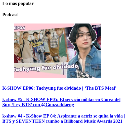
Lo más popular
Podcast
K-SHOW EP06: Taehyung fue olvidado | ‘The BTS Meal’
k-show #5 - K-SHOW EP05: El servicio militar en Corea del
Sur, ‘Ley BTS’ con @Gonza.ddaeng
k-show #4 - K-Show EP 04: Aspirante a actriz se quita la vida |
BTS y SEVENTEEN rumbo a Billboard Music Awards 2021