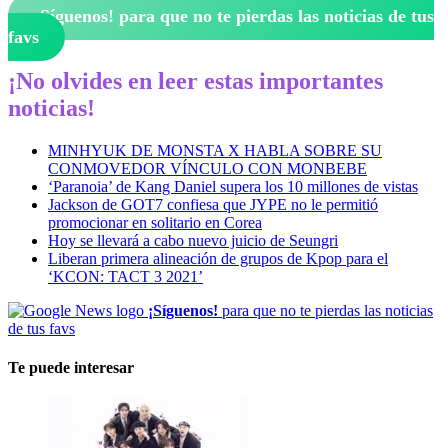
¡Síguenos!
para que no te pierdas las noticias de tus
favs
¡No olvides en leer estas importantes
noticias!
MINHYUK DE MONSTA X HABLA SOBRE SU
CONMOVEDOR VÍNCULO CON MONBEBE
‘Paranoia’ de Kang Daniel supera los 10 millones de vistas
Jackson de GOT7 confiesa que JYPE no le permitió
promocionar en solitario en Corea
Hoy se llevará a cabo nuevo juicio de Seungri
Liberan primera alineación de grupos de Kpop para el
‘KCON: TACT 3 2021’
¡Síguenos!
para que no te pierdas las noticias
de tus favs
Te puede interesar