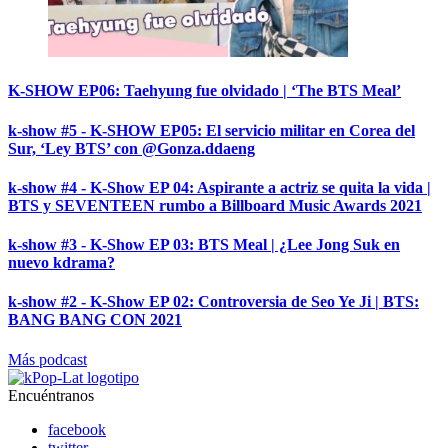
K-SHOW EP06: Taehyung fue olvidado | ‘The BTS Meal’
k-show #5 - K-SHOW EP05: El servicio militar en Corea del
Sur, ‘Ley BTS’ con @Gonza.ddaeng
k-show #4 - K-Show EP 04: Aspirante a actriz se quita la vida |
BTS y SEVENTEEN rumbo a Billboard Music Awards 2021
k-show #3 - K-Show EP 03: BTS Meal | ¿Lee Jong Suk en
nuevo kdrama?
k-show #2 - K-Show EP 02: Controversia de Seo Ye Ji | BTS:
BANG BANG CON 2021
Más podcast
Encuéntranos
facebook
twitter