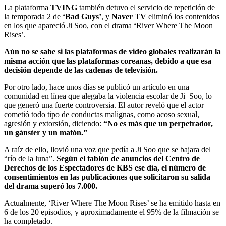
La plataforma
TVING
también detuvo el servicio de repetición de
la temporada 2 de
‘Bad Guys’
, y
Naver TV
eliminó los contenidos
en los que apareció Ji Soo, con el drama
‘
River Where The Moon
Rises’.
Aún no se sabe si las plataformas de video globales realizarán la
misma acción que las plataformas coreanas, debido a que esa
decisión depende de las cadenas de televisión.
Por otro lado, hace unos días se publicó un artículo en una
comunidad en línea que alegaba la violencia escolar de Ji Soo, lo
que generó una fuerte controversia. El autor reveló que el actor
cometió todo tipo de conductas malignas, como acoso sexual,
agresión y extorsión, diciendo:
“No es más que un perpetrador,
un gánster y un matón.”
A raíz de ello, llovió una voz que pedía a Ji Soo que se bajara del
“río de la luna”.
Según el tablón de anuncios del Centro de
Derechos de los Espectadores de KBS ese día, el número de
consentimientos en las publicaciones que solicitaron su salida
del drama superó los 7.000.
Actualmente, ‘River Where The Moon Rises’ se ha emitido hasta en
6 de los 20 episodios, y aproximadamente el 95% de la filmación se
ha completado.