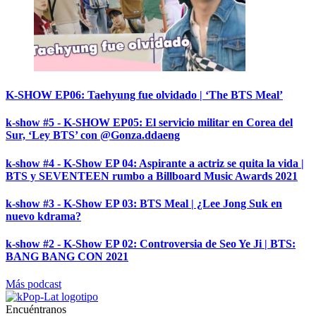
K-SHOW EP06: Taehyung fue olvidado | ‘The BTS Meal’
k-show #5 - K-SHOW EP05: El servicio militar en Corea del
Sur, ‘Ley BTS’ con @Gonza.ddaeng
k-show #4 - K-Show EP 04: Aspirante a actriz se quita la vida |
BTS y SEVENTEEN rumbo a Billboard Music Awards 2021
k-show #3 - K-Show EP 03: BTS Meal | ¿Lee Jong Suk en
nuevo kdrama?
k-show #2 - K-Show EP 02: Controversia de Seo Ye Ji | BTS:
BANG BANG CON 2021
Más podcast
Encuéntranos