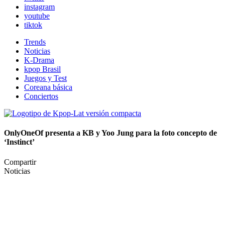
instagram
youtube
tiktok
Trends
Noticias
K-Drama
kpop Brasil
Juegos y Test
Coreana básica
Conciertos
OnlyOneOf presenta a KB y Yoo Jung para la foto concepto de
‘Instinct’
Compartir
Noticias