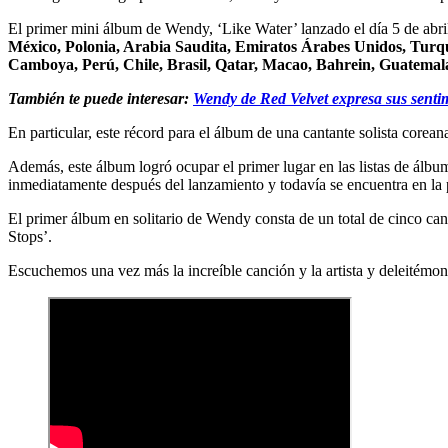
El primer mini álbum de Wendy, ‘Like Water’ lanzado el día 5 de abri
México, Polonia, Arabia Saudita, Emiratos Árabes Unidos, Turquí
Camboya, Perú, Chile, Brasil, Qatar, Macao, Bahrein, Guatemala
También te puede interesar:
Wendy de Red Velvet expresa sus sentim
En particular, este récord para el álbum de una cantante solista core
Además, este álbum logró ocupar el primer lugar en las listas de álbu
inmediatamente después del lanzamiento y todavía se encuentra en la pa
El primer álbum en solitario de Wendy consta de un total de cinco ca
Stops’.
Escuchemos una vez más la increíble canción y la artista y deleitémo