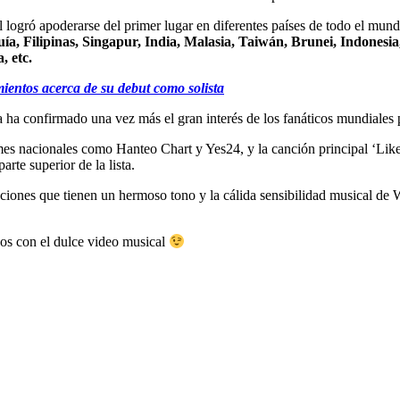
l logró apoderarse del primer lugar en diferentes países de todo el mu
a, Filipinas, Singapur, India, Malasia, Taiwán, Brunei, Indonesia
, etc.
ientos acerca de su debut como solista
ana ha confirmado una vez más el gran interés de los fanáticos mundiale
mes nacionales como Hanteo Chart y Yes24, y la canción principal ‘Like 
rte superior de la lista.
nciones que tienen un hermoso tono y la cálida sensibilidad musical de
nos con el dulce video musical