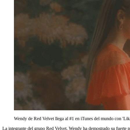
Wendy de Red Velvet llega al #1 en iTunes del mundo con 'Lik
La integrante del grupo Red Velvet, Wendy ha demostrado su fuerte pre