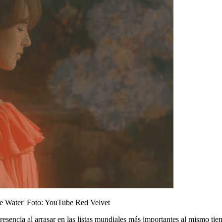
e Water'
Foto: YouTube Red Velvet
sencia al arrasar en las listas mundiales más importantes al mismo tiem