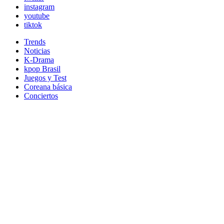
instagram
youtube
tiktok
Trends
Noticias
K-Drama
kpop Brasil
Juegos y Test
Coreana básica
Conciertos