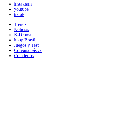
instagram
youtube
tiktok
Trends
Noticias
K-Drama
kpop Brasil
Juegos y Test
Coreana básica
Conciertos