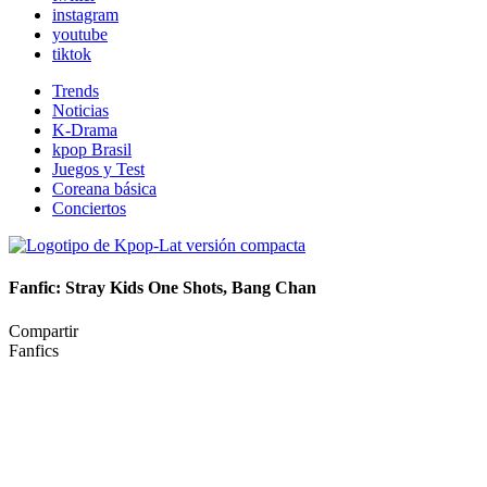
instagram
youtube
tiktok
Trends
Noticias
K-Drama
kpop Brasil
Juegos y Test
Coreana básica
Conciertos
Fanfic: Stray Kids One Shots, Bang Chan
Compartir
Fanfics