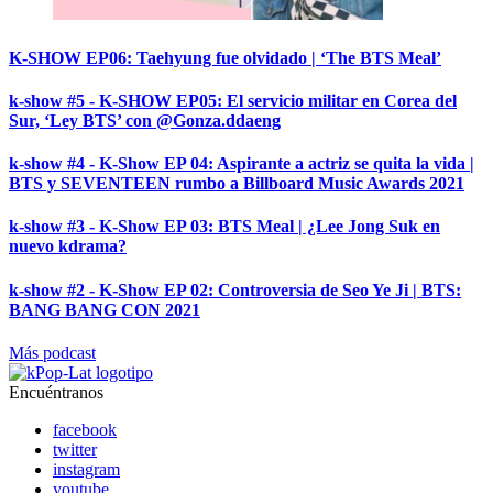
K-SHOW EP06: Taehyung fue olvidado | ‘The BTS Meal’
k-show #5 - K-SHOW EP05: El servicio militar en Corea del
Sur, ‘Ley BTS’ con @Gonza.ddaeng
k-show #4 - K-Show EP 04: Aspirante a actriz se quita la vida |
BTS y SEVENTEEN rumbo a Billboard Music Awards 2021
k-show #3 - K-Show EP 03: BTS Meal | ¿Lee Jong Suk en
nuevo kdrama?
k-show #2 - K-Show EP 02: Controversia de Seo Ye Ji | BTS:
BANG BANG CON 2021
Más podcast
Encuéntranos
facebook
twitter
instagram
youtube