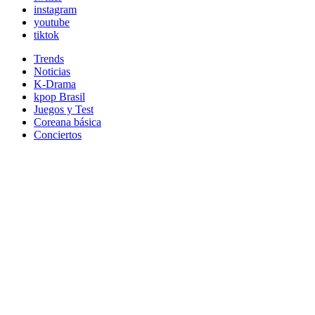
instagram
youtube
tiktok
Trends
Noticias
K-Drama
kpop Brasil
Juegos y Test
Coreana básica
Conciertos