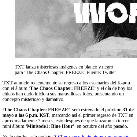
TXT lanza misteriosas imágenes en blanco y negro
para ‘The Chaos Chapter: FREEZE’
Fuente: Twitter
TXT
anunció recientemente su regreso a los escenarios del K-pop
con el álbum ‘
The Chaos Chapter: FREEZE
‘ y el día de hoy los
chicos han dado inicio a sus maravillosas fotos, presentando un
concepto misterioso y llamativo.
‘The Chaos Chapter: FREEZE’
será estrenado el próximo
31 de
mayo a las 6 p.m. KST
, marcando así el primer regreso de TXT en
aproximadamente 7 meses, esto después de que lanzaran su tercer
mini álbum
‘Minisode1: Blue Hour’
en octubre del año pasado.
No te pierdas esta noticia:
TXT es acusado de plagiar un anuncio