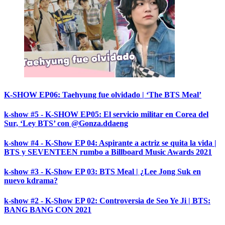
K-SHOW EP06: Taehyung fue olvidado | ‘The BTS Meal’
k-show #5 - K-SHOW EP05: El servicio militar en Corea del
Sur, ‘Ley BTS’ con @Gonza.ddaeng
k-show #4 - K-Show EP 04: Aspirante a actriz se quita la vida |
BTS y SEVENTEEN rumbo a Billboard Music Awards 2021
k-show #3 - K-Show EP 03: BTS Meal | ¿Lee Jong Suk en
nuevo kdrama?
k-show #2 - K-Show EP 02: Controversia de Seo Ye Ji | BTS:
BANG BANG CON 2021